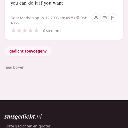
you can do it if you want
Door
Mariska
op 19-12-2003 om 09:51
0
4065
0 stemmen
gedicht toevoegen?
naar boven
smsgedicht
.nl
Korte gedichten en quotes,