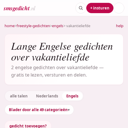
smsgedicht
.nl
+ insturen
home
>
freestyle-gedichten
>
engels
> vakantieliefde
help
Lange Engelse gedichten
over vakantieliefde
2 engelse gedichten over vakantieliefde —
gratis te lezen, versturen en delen.
alle talen
Nederlands
Engels
Blader door alle 49 categorieën
gedicht toevoegen?