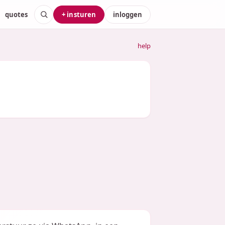
quotes
+ insturen
inloggen
help