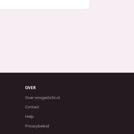
OVER
Over smsgedicht.nl
Contact
Help
Privacybeleid