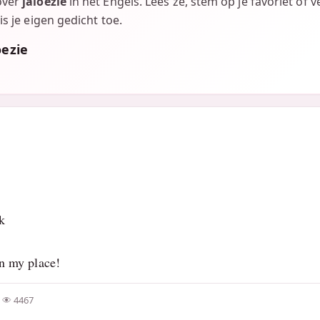
over
jaloezie
in het Engels. Lees ze, stem op je favoriet of 
is je eigen gedicht toe.
oezie
k
in my place!
4467