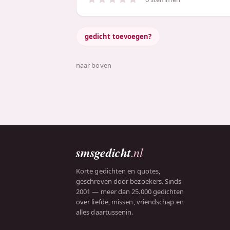
gedicht toevoegen?
naar boven
smsgedicht
.nl
Korte gedichten en quotes,
geschreven door bezoekers. Sinds
2001 — meer dan 25.000 gedichten
over liefde, missen, vriendschap en
alles daartussenin.