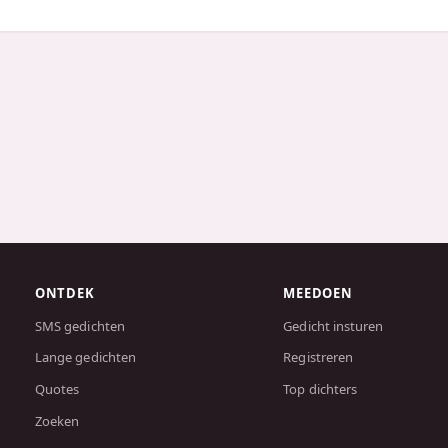
ONTDEK
MEEDOEN
SMS gedichten
Gedicht insturen
Lange gedichten
Registreren
Quotes
Top dichters
Zoeken