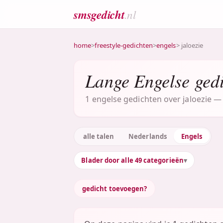
smsgedicht
.nl
home
>
freestyle-gedichten
>
engels
> jaloezie
Lange Engelse gedi
1 engelse gedichten over jaloezie — 
alle talen
Nederlands
Engels
Blader door alle 49 categorieën
gedicht toevoegen?