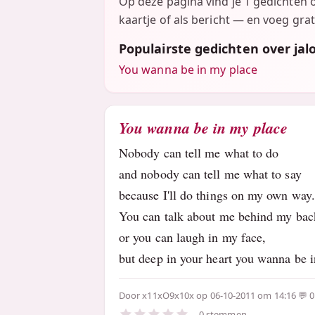
Op deze pagina vind je 1 gedichten 
kaartje of als bericht — en voeg grat
Populairste gedichten over jal
You wanna be in my place
You wanna be in my place
Nobody can tell me what to do
and nobody can tell me what to say
because I'll do things on my own way.
You can talk about me behind my bac
or you can laugh in my face,
but deep in your heart you wanna be 
Door
x11xO9x10x
op 06-10-2011 om 14:16
0
0 stemmen