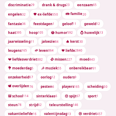
discriminatie
drank & drugs
eenzaam
29
23
65
👪 familie
engelen
🖤 ex-liefde
32
550
20
fantasie
feestdagen
geloof
geweld
36
1
11
12
haat
hoop
😂 humor
💍 huwelijk
395
105
592
13
jaarwisseling
jaloezie
🎄 kerst
11
84
30
leugens
🌱 leven
❤️ liefde
165
864
2840
💔 liefdesverdriet
🥀 missen
moed
882
227
443
💐 moederdag
🎶 muziek
onbereikbaar
5
55
61
onzekerheid
oorlog
ouders
67
12
9
🕊️ overlijden
pesten
players
scheiding
76
6
165
30
🎒 school
sinterklaas
😔 spijt
sport
114
6
67
1
steun
strijd
teleurstelling
78
62
146
vakantieliefde
valentijnsdag
😢 verdriet
16
13
457