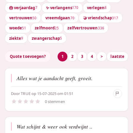
🎂 verjaardag
✨ verlangens
verlegen
7
170
8
vertrouwen
vreemdgaan
🤝 vriendschap
50
70
317
woede
zelfmoord
zelfvertrouwen
51
25
336
ziekte
zwangerschap
9
5
Quote toevoegen?
1
2
3
4
>
laatste
Alles wat je aandacht geeft, groeit.
Door
TRUE
op 15-07-2025 om 01:51
0 stemmen
Wat schijnt & weer ook verdwijnt ..