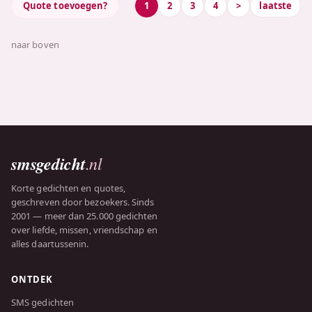
Quote toevoegen?
1
2
3
4
>
laatste
naar boven
smsgedicht
.nl
Korte gedichten en quotes,
geschreven door bezoekers. Sinds
2001 — meer dan 25.000 gedichten
over liefde, missen, vriendschap en
alles daartussenin.
ONTDEK
SMS gedichten