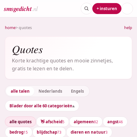
smsgedicht
.nl
+ insturen
home
> quotes
help
Quotes
Korte krachtige quotes en mooie zinnetjes,
gratis te lezen en te delen.
alle talen
Nederlands
Engels
Blader door alle 60 categorieën
alle quotes
👋 afscheid
algemeen
angst
5
82
46
bedrog
blijdschap
dieren en natuur
15
73
3