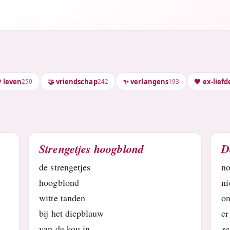
 leven
🤝 vriendschap
✨ verlangens
🖤 ex-liefd
250
242
193
Strengetjes hoogblond
D
de strengetjes
n
hoogblond
ni
witte tanden
on
bij het diepblauw
er
van de kou in
ze