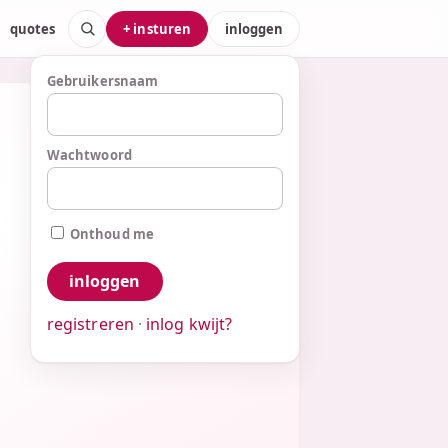
quotes
+ insturen
inloggen
Gebruikersnaam
Wachtwoord
Onthoud me
registreren
·
inlog kwijt?