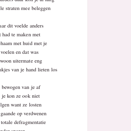
le straten mee beleggen
ar dit voelde anders
t had te maken met
chaam met huid met je
 voelen en dat was
woon uitermate eng
ukjes van je hand lieten los
 bewogen van je af
 je kon ze ook niet
lgen want ze losten
 gaande op verdwenen
 totale defragmentatie
nder sporen