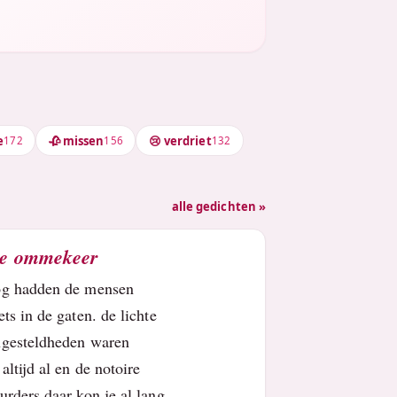
e
🥀 missen
😢 verdriet
172
156
132
alle gedichten »
e ommekeer
og hadden de mensen
ets in de gaten. de lichte
gesteldheden waren
 altijd al en de notoire
urders daar kon je al lang