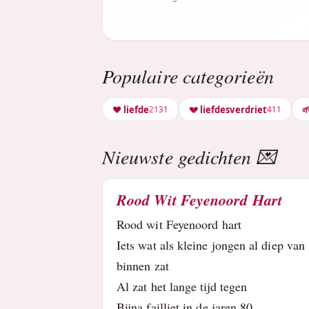
Populaire categorieën
❤️ liefde
💔 liefdesverdriet

2131
411
Nieuwste gedichten 💌
Rood Wit Feyenoord Hart
Rood wit Feyenoord hart
Iets wat als kleine jongen al diep van
binnen zat
Al zat het lange tijd tegen
Bijna failliet in de jaren 80