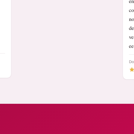
en
co
no
de
ve
ee
D