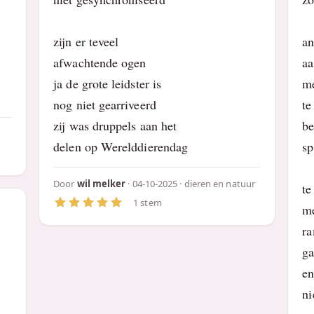
zijn er teveel
an
afwachtende ogen
aa
ja de grote leidster is
me
nog niet gearriveerd
te
zij was druppels aan het
be
delen op Werelddierendag
sp
Door
wil melker
· 04-10-2025 ·
dieren en natuur
te
1 stem
me
ra
ga
en
ni