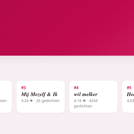
#3
#4
#5
Mij Mezelf & Ik
wil melker
He
hten
4.24 ★ · 26 gedichten
4.18 ★ · 4334
4.0
gedichten