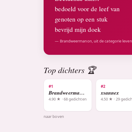
bedoeld voor de leef van
genoten op een stuk
bevrijd mijn doek
— Brandweermanon, uit de categorie leven
Top dichters 🏆
#1
#2
Brandweermanon
xsannex
4.90 ★ · 68 gedichten
4.50 ★ · 29 gedic
naar boven