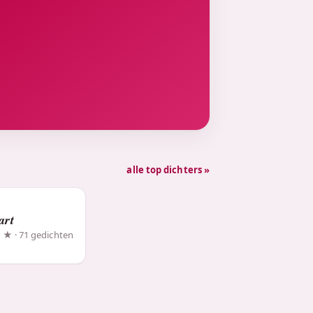
alle top dichters »
art
3 ★ · 71 gedichten