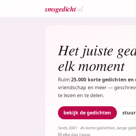
smsgedicht
.nl
Het juiste ge
elk moment
Ruim
25.000 korte gedichten en
vriendschap en meer — geschreve
te lezen en te delen.
bekijk de gedichten
stuur
Sinds 2001 · ✍️ korte gedichten, lange ged
💌 elke dag nieuw