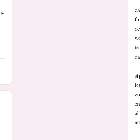
da
je
f
de
we
te
da
si
ie
zi
en
al
al