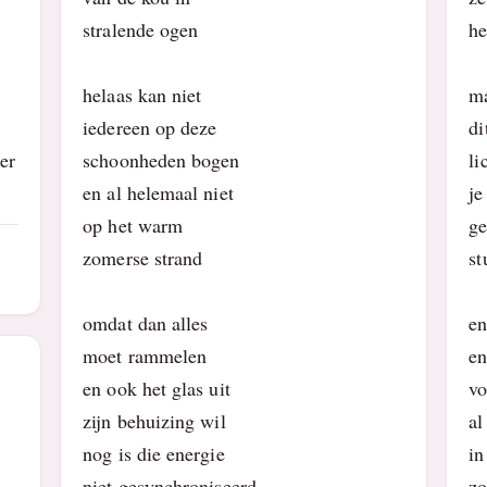
stralende ogen
he
helaas kan niet
ma
iedereen op deze
di
er
schoonheden bogen
li
en al helemaal niet
je
op het warm
ge
zomerse strand
st
omdat dan alles
en
moet rammelen
en
en ook het glas uit
vo
zijn behuizing wil
al
nog is die energie
in
niet gesynchroniseerd
zo